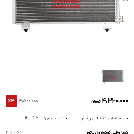
۴,۳۲۰,۰۰۰
٪۴
۴,۵۰۰,۰۰۰
تومان
دسته بندی :
کندانسور-کولر
کد محصول: DR-EG523
شماره فنی کوشش رادیاتور
DR-EG523