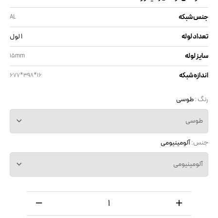
جنس شبکه
AL
تعداد لوله
1 لول
سایز لوله
15mm
اندازه شبکه
677*398*16
رنگ :
طوسی
طوسی
جنس:
آلومینیومی
آلومینیومی