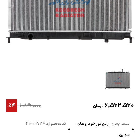
۶,۵۶۲,۵۶۰
٪۴
۶,۸۳۶,۰۰۰
تومان
دسته بندی :
رادیاتور خودروهای
کد محصول: 4101010737
سواری