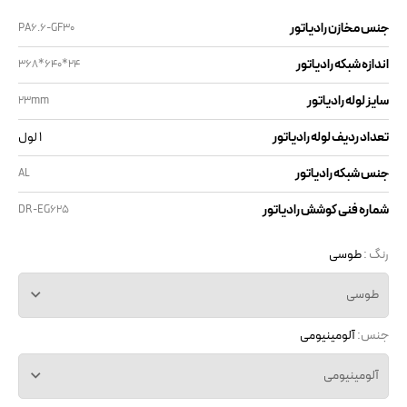
جنس مخازن رادیاتور
PA6.6-GF30
اندازه شبکه رادیاتور
368*640*24
سایز لوله رادیاتور
23mm
تعداد ردیف لوله رادیاتور
1 لول
جنس شبکه رادیاتور
AL
شماره فنی کوشش رادیاتور
DR-EG625
رنگ :
طوسی
طوسی
جنس:
آلومینیومی
آلومینیومی