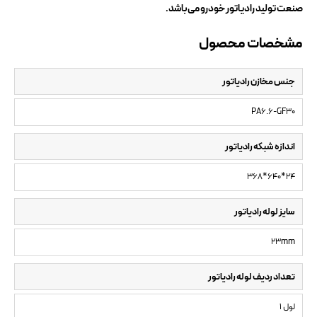
صنعت تولید رادیاتور خودرو می‌باشد.
مشخصات محصول
جنس مخازن رادیاتور
PA6.6-GF30
اندازه شبکه رادیاتور
368*640*24
سایز لوله رادیاتور
23mm
تعداد ردیف لوله رادیاتور
1 لول