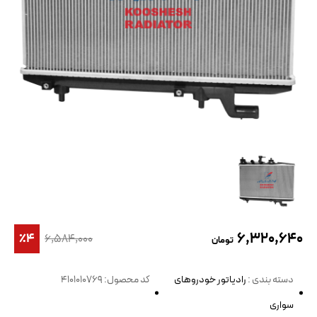
۶,۳۲۰,۶۴۰
٪۴
۶,۵۸۴,۰۰۰
تومان
دسته بندی :
رادیاتور خودروهای
کد محصول: 4101010769
سواری