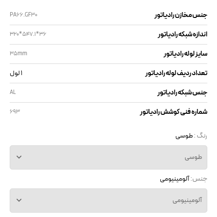
جنس مخازن رادیاتور
PA66.GF30
اندازه شبکه رادیاتور
320*547.1*36
سایز لوله رادیاتور
35mm
تعداد ردیف لوله رادیاتور
1 لول
جنس شبکه رادیاتور
AL
شماره فنی کوشش رادیاتور
693
رنگ :
طوسی
طوسی
جنس:
آلومینیومی
آلومینیومی