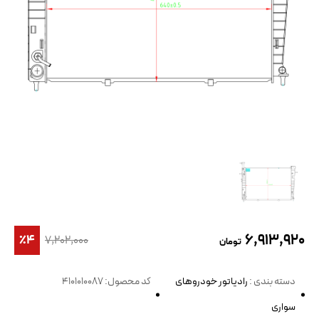
۶,۹۱۳,۹۲۰
٪۴
۷,۲۰۲,۰۰۰
تومان
دسته بندی :
رادیاتور خودروهای
کد محصول: 4101010087
سواری