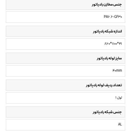
جنس مخازن رادیاتور
PA6.6-GF30
اندازه شبکه رادیاتور
860*700*41
سایز لوله رادیاتور
40mm
تعداد ردیف لوله رادیاتور
1 لول
جنس شبکه رادیاتور
AL