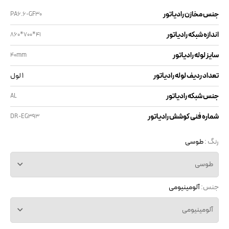
جنس مخازن رادیاتور
PA6.6-GF30
اندازه شبکه رادیاتور
860*700*41
سایز لوله رادیاتور
40mm
تعداد ردیف لوله رادیاتور
1 لول
جنس شبکه رادیاتور
AL
شماره فنی کوشش رادیاتور
DR-EG393
رنگ :
طوسی
طوسی
جنس:
آلومینیومی
آلومینیومی