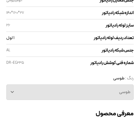
جنس مخازن رادیاتور
آلومینیومی
اندازه شبکه رادیاتور
140*160*27
سایز لوله رادیاتور
26
تعداد ردیف لوله رادیاتور
1 لول
جنس شبکه رادیاتور
AL
شماره فنی کوشش رادیاتور
DR-EG235
رنگ :
طوسی
طوسی
معرفی محصول